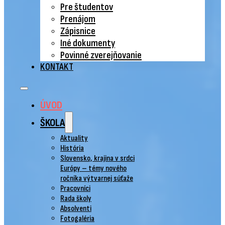
Pre študentov
Prenájom
Zápisnice
Iné dokumenty
Povinné zverejňovanie
KONTAKT
ÚVOD
ŠKOLA
Aktuality
História
Slovensko, krajina v srdci
Európy – témy nového
ročníka výtvarnej súťaže
Pracovníci
Rada školy
Absolventi
Fotogaléria