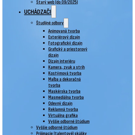
Starý web (do 09/2025)
UCHÁDZAČI
Študijné odbory
Animovaná tvorba
Exteriérový dizajn
Fotografický dizajn
Grafický a priestorový
dizajn
Dizajn interiéru
Kamera, zvuk a strih
Kostýmová tvorba
Maľba a dekoračná
tvorba
Maskérska tvorba
Masmediálna tvorba
Odevný dizajn
Reklamná tvorba
Virtuálna grafika
Vyššie odborné štúdium
Vyššie odborné štúdium
Prijímacie (talentové) skúšky