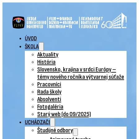
ÚVOD
ŠKOLA
Aktuality
História
Slovensko, krajina v srdci Európy –
témy nového ročníka výtvarnej súťaže
Pracovníci
Rada školy
Absolventi
Fotogaléria
Starý web (do 09/2025)
UCHÁDZAČI
Študijné odbory