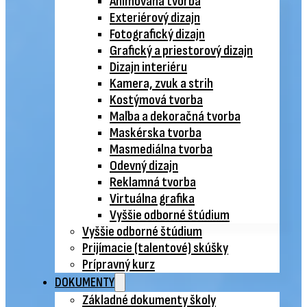
Animovaná tvorba
Exteriérový dizajn
Fotografický dizajn
Grafický a priestorový dizajn
Dizajn interiéru
Kamera, zvuk a strih
Kostýmová tvorba
Maľba a dekoračná tvorba
Maskérska tvorba
Masmediálna tvorba
Odevný dizajn
Reklamná tvorba
Virtuálna grafika
Vyššie odborné štúdium
Vyššie odborné štúdium
Prijímacie (talentové) skúšky
Prípravný kurz
DOKUMENTY
Základné dokumenty školy