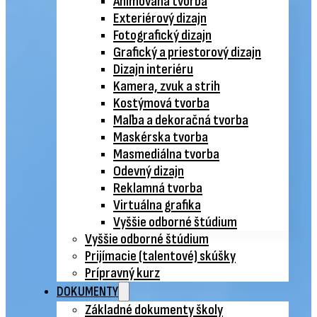
Animovaná tvorba
Exteriérový dizajn
Fotografický dizajn
Grafický a priestorový dizajn
Dizajn interiéru
Kamera, zvuk a strih
Kostýmová tvorba
Maľba a dekoračná tvorba
Maskérska tvorba
Masmediálna tvorba
Odevný dizajn
Reklamná tvorba
Virtuálna grafika
Vyššie odborné štúdium
Vyššie odborné štúdium
Prijímacie (talentové) skúšky
Prípravný kurz
DOKUMENTY
Základné dokumenty školy