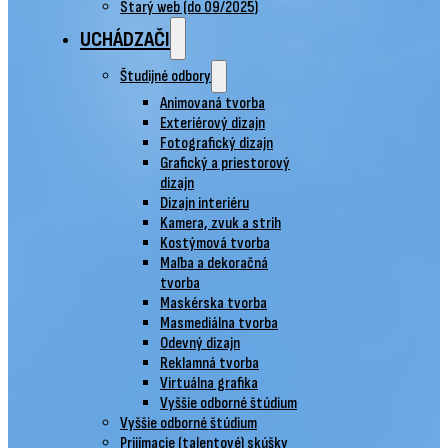
Starý web (do 09/2025)
UCHÁDZAČI
Študijné odbory
Animovaná tvorba
Exteriérový dizajn
Fotografický dizajn
Grafický a priestorový
dizajn
Dizajn interiéru
Kamera, zvuk a strih
Kostýmová tvorba
Maľba a dekoračná
tvorba
Maskérska tvorba
Masmediálna tvorba
Odevný dizajn
Reklamná tvorba
Virtuálna grafika
Vyššie odborné štúdium
Vyššie odborné štúdium
Prijímacie (talentové) skúšky