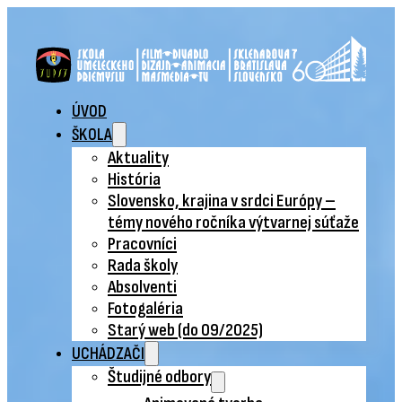
ÚVOD
ŠKOLA
Aktuality
História
Slovensko, krajina v srdci Európy –
témy nového ročníka výtvarnej súťaže
Pracovníci
Rada školy
Absolventi
Fotogaléria
Starý web (do 09/2025)
UCHÁDZAČI
Študijné odbory