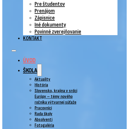
Pre študentov
Prenájom
Zápisnice
Iné dokumenty
Povinné zverejňovanie
KONTAKT
ÚVOD
ŠKOLA
Aktuality
História
Slovensko, krajina v srdci
Európy – témy nového
ročníka výtvarnej súťaže
Pracovníci
Rada školy
Absolventi
Fotogaléria