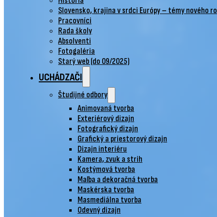
História
Slovensko, krajina v srdci Európy – témy nového r
Pracovníci
Rada školy
Absolventi
Fotogaléria
Starý web (do 09/2025)
UCHÁDZAČI
Študijné odbory
Animovaná tvorba
Exteriérový dizajn
Fotografický dizajn
Grafický a priestorový dizajn
Dizajn interiéru
Kamera, zvuk a strih
Kostýmová tvorba
Maľba a dekoračná tvorba
Maskérska tvorba
Masmediálna tvorba
Odevný dizajn