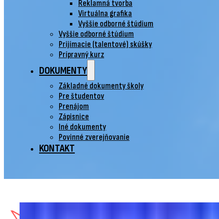
Reklamná tvorba
Virtuálna grafika
Vyššie odborné štúdium
Vyššie odborné štúdium
Prijímacie (talentové) skúšky
Prípravný kurz
DOKUMENTY
Základné dokumenty školy
Pre študentov
Prenájom
Zápisnice
Iné dokumenty
Povinné zverejňovanie
KONTAKT