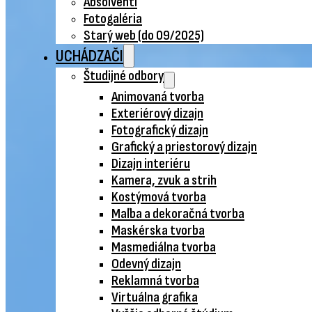
Absolventi
Fotogaléria
Starý web (do 09/2025)
UCHÁDZAČI
Študijné odbory
Animovaná tvorba
Exteriérový dizajn
Fotografický dizajn
Grafický a priestorový dizajn
Dizajn interiéru
Kamera, zvuk a strih
Kostýmová tvorba
Maľba a dekoračná tvorba
Maskérska tvorba
Masmediálna tvorba
Odevný dizajn
Reklamná tvorba
Virtuálna grafika