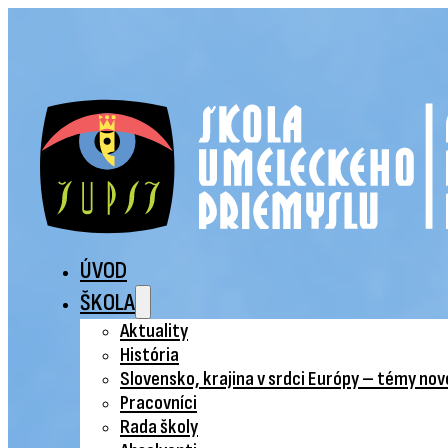
ÚVOD
ŠKOLA
Aktuality
História
Slovensko, krajina v srdci Európy – témy no
Pracovníci
Rada školy