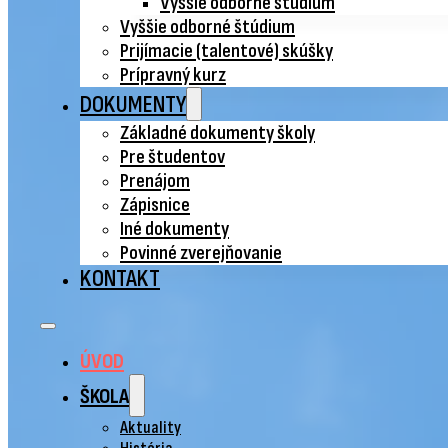
Vyššie odborné štúdium
Vyššie odborné štúdium
Prijímacie (talentové) skúšky
Prípravný kurz
DOKUMENTY
Základné dokumenty školy
Pre študentov
Prenájom
Zápisnice
Iné dokumenty
Povinné zverejňovanie
KONTAKT
ÚVOD
ŠKOLA
Aktuality