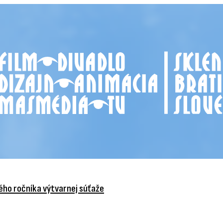
vého ročníka výtvarnej súťaže