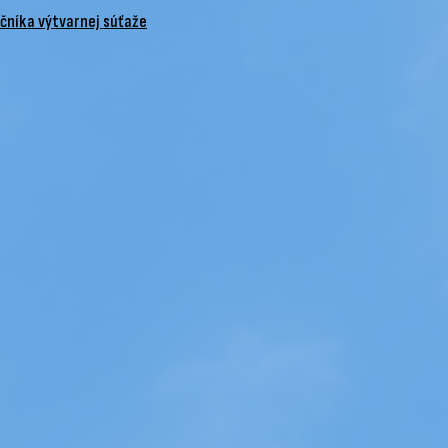
očníka výtvarnej súťaže