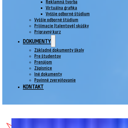
Reklamná tvorba
Virtuálna grafika
Vyššie odborné štúdium
Vyššie odborné štúdium
Prijímacie (talentové) skúšky
Prípravný kurz
DOKUMENTY
Základné dokumenty školy
Pre študentov
Prenájom
Zápisnice
Iné dokumenty
Povinné zverejňovanie
KONTAKT