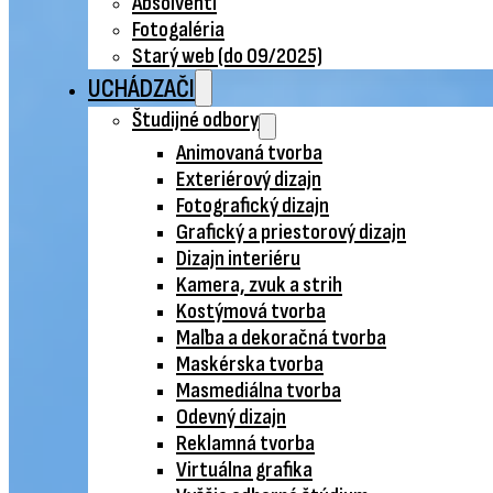
Absolventi
Fotogaléria
Starý web (do 09/2025)
UCHÁDZAČI
Študijné odbory
Animovaná tvorba
Exteriérový dizajn
Fotografický dizajn
Grafický a priestorový dizajn
Dizajn interiéru
Kamera, zvuk a strih
Kostýmová tvorba
Maľba a dekoračná tvorba
Maskérska tvorba
Masmediálna tvorba
Odevný dizajn
Reklamná tvorba
Virtuálna grafika