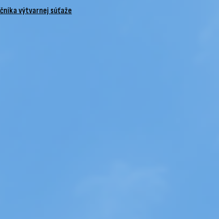
očníka výtvarnej súťaže