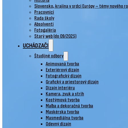
História
Slovensko, krajina v srdci Európy – témy nového r
Pracovníci
Rada školy
Absolventi
Fotogaléria
Starý web (do 09/2025)
UCHÁDZAČI
Študijné odbory
Animovaná tvorba
Exteriérový dizajn
Fotografický dizajn
Grafický a priestorový dizajn
Dizajn interiéru
Kamera, zvuk a strih
Kostýmová tvorba
Maľba a dekoračná tvorba
Maskérska tvorba
Masmediálna tvorba
Odevný dizajn