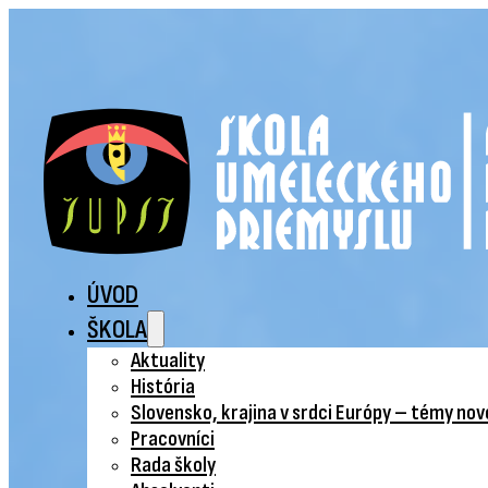
ÚVOD
ŠKOLA
Aktuality
História
Slovensko, krajina v srdci Európy – témy no
Pracovníci
Rada školy