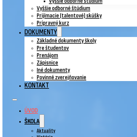
Vyššie odborné štúdium
Vyššie odborné štúdium
Prijímacie (talentové) skúšky
Prípravný kurz
DOKUMENTY
Základné dokumenty školy
Pre študentov
Prenájom
Zápisnice
Iné dokumenty
Povinné zverejňovanie
KONTAKT
ÚVOD
ŠKOLA
Aktuality