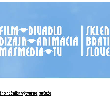
vého ročníka výtvarnej súťaže