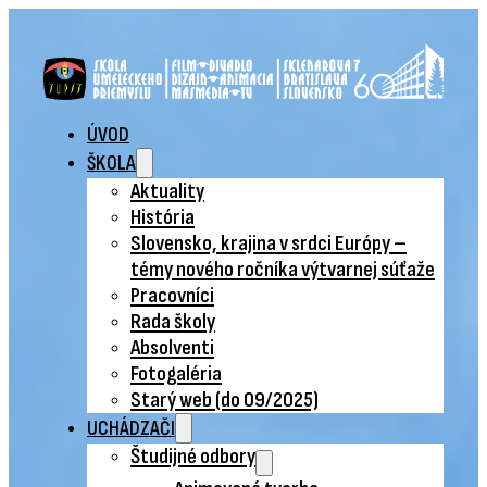
ÚVOD
ŠKOLA
Aktuality
História
Slovensko, krajina v srdci Európy –
témy nového ročníka výtvarnej súťaže
Pracovníci
Rada školy
Absolventi
Fotogaléria
Starý web (do 09/2025)
UCHÁDZAČI
Študijné odbory