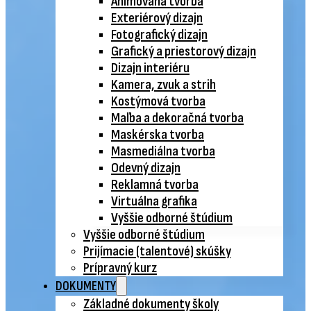
Animovaná tvorba
Exteriérový dizajn
Fotografický dizajn
Grafický a priestorový dizajn
Dizajn interiéru
Kamera, zvuk a strih
Kostýmová tvorba
Maľba a dekoračná tvorba
Maskérska tvorba
Masmediálna tvorba
Odevný dizajn
Reklamná tvorba
Virtuálna grafika
Vyššie odborné štúdium
Vyššie odborné štúdium
Prijímacie (talentové) skúšky
Prípravný kurz
DOKUMENTY
Základné dokumenty školy