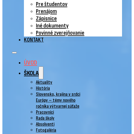
Pre študentov
Prenájom
Zápisnice
Iné dokumenty
Povinné zverejňovanie
KONTAKT
ÚVOD
ŠKOLA
Aktuality
História
Slovensko, krajina v srdci
Európy – témy nového
ročníka výtvarnej súťaže
Pracovníci
Rada školy
Absolventi
Fotogaléria