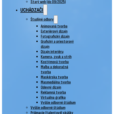
Starý web (do 09/2025)
UCHÁDZAČI
Študijné odbory
Animovaná tvorba
Exteriérový dizajn
Fotografický dizajn
Grafický a priestorový
dizajn
Dizajn interiéru
Kamera, zvuk a strih
Kostýmová tvorba
Maľba a dekoračná
tvorba
Maskérska tvorba
Masmediálna tvorba
Odevný dizajn
Reklamná tvorba
Virtuálna grafika
Vyššie odborné štúdium
Vyššie odborné štúdium
Prijímacie (talentové) skúšky