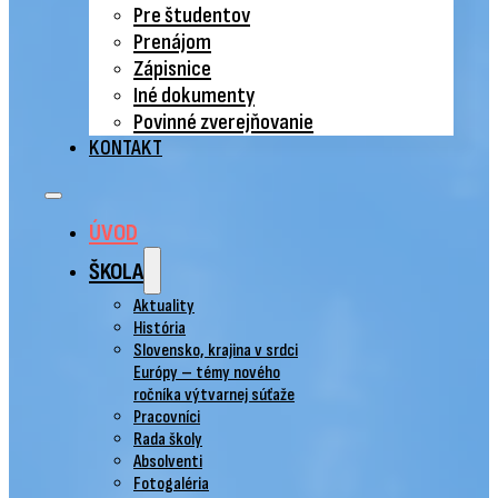
Pre študentov
Prenájom
Zápisnice
Iné dokumenty
Povinné zverejňovanie
KONTAKT
ÚVOD
ŠKOLA
Aktuality
História
Slovensko, krajina v srdci
Európy – témy nového
ročníka výtvarnej súťaže
Pracovníci
Rada školy
Absolventi
Fotogaléria