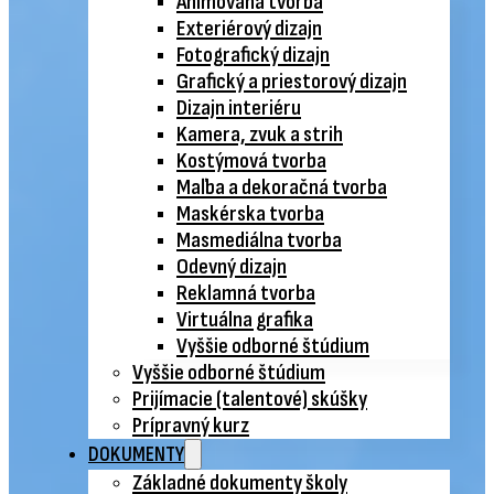
Animovaná tvorba
Exteriérový dizajn
Fotografický dizajn
Grafický a priestorový dizajn
Dizajn interiéru
Kamera, zvuk a strih
Kostýmová tvorba
Maľba a dekoračná tvorba
Maskérska tvorba
Masmediálna tvorba
Odevný dizajn
Reklamná tvorba
Virtuálna grafika
Vyššie odborné štúdium
Vyššie odborné štúdium
Prijímacie (talentové) skúšky
Prípravný kurz
DOKUMENTY
Základné dokumenty školy