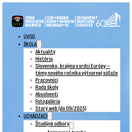
ÚVOD
ŠKOLA
Aktuality
História
Slovensko, krajina v srdci Európy –
témy nového ročníka výtvarnej súťaže
Pracovníci
Rada školy
Absolventi
Fotogaléria
Starý web (do 09/2025)
UCHÁDZAČI
Študijné odbory