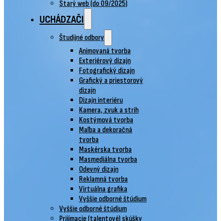
Starý web (do 09/2025)
UCHÁDZAČI
Študijné odbory
Animovaná tvorba
Exteriérový dizajn
Fotografický dizajn
Grafický a priestorový
dizajn
Dizajn interiéru
Kamera, zvuk a strih
Kostýmová tvorba
Maľba a dekoračná
tvorba
Maskérska tvorba
Masmediálna tvorba
Odevný dizajn
Reklamná tvorba
Virtuálna grafika
Vyššie odborné štúdium
Vyššie odborné štúdium
Prijímacie (talentové) skúšky