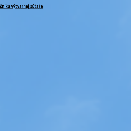
očníka výtvarnej súťaže