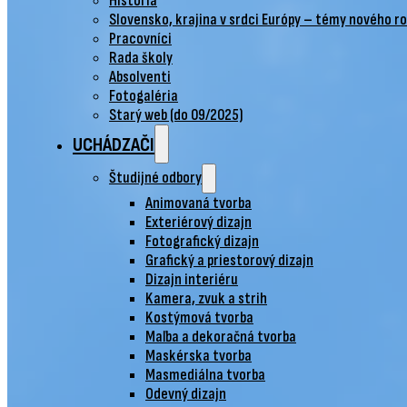
História
Slovensko, krajina v srdci Európy – témy nového r
Pracovníci
Rada školy
Absolventi
Fotogaléria
Starý web (do 09/2025)
UCHÁDZAČI
Študijné odbory
Animovaná tvorba
Exteriérový dizajn
Fotografický dizajn
Grafický a priestorový dizajn
Dizajn interiéru
Kamera, zvuk a strih
Kostýmová tvorba
Maľba a dekoračná tvorba
Maskérska tvorba
Masmediálna tvorba
Odevný dizajn