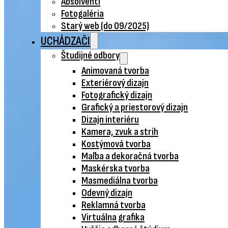
Absolventi
Fotogaléria
Starý web (do 09/2025)
UCHÁDZAČI
Študijné odbory
Animovaná tvorba
Exteriérový dizajn
Fotografický dizajn
Grafický a priestorový dizajn
Dizajn interiéru
Kamera, zvuk a strih
Kostýmová tvorba
Maľba a dekoračná tvorba
Maskérska tvorba
Masmediálna tvorba
Odevný dizajn
Reklamná tvorba
Virtuálna grafika