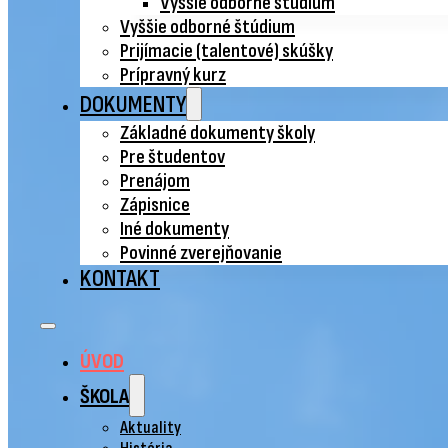
Vyššie odborné štúdium
Vyššie odborné štúdium
Prijímacie (talentové) skúšky
Prípravný kurz
DOKUMENTY
Základné dokumenty školy
Pre študentov
Prenájom
Zápisnice
Iné dokumenty
Povinné zverejňovanie
KONTAKT
ÚVOD
ŠKOLA
Aktuality