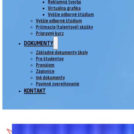
Reklamná tvorba
Virtuálna grafika
Vyššie odborné štúdium
Vyššie odborné štúdium
Prijímacie (talentové) skúšky
Prípravný kurz
DOKUMENTY
Základné dokumenty školy
Pre študentov
Prenájom
Zápisnice
Iné dokumenty
Povinné zverejňovanie
KONTAKT