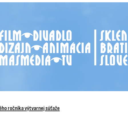
vého ročníka výtvarnej súťaže