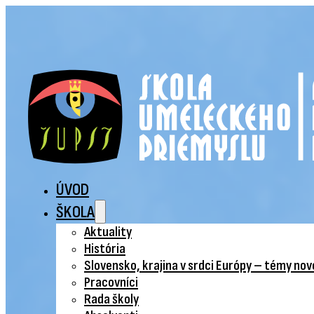
ÚVOD
ŠKOLA
Aktuality
História
Slovensko, krajina v srdci Európy – témy no
Pracovníci
Rada školy