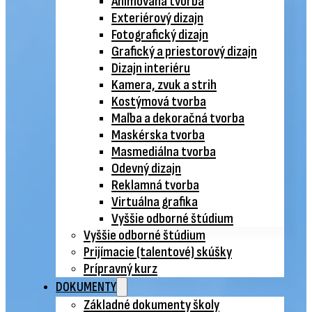
Animovaná tvorba
Exteriérový dizajn
Fotografický dizajn
Grafický a priestorový dizajn
Dizajn interiéru
Kamera, zvuk a strih
Kostýmová tvorba
Maľba a dekoračná tvorba
Maskérska tvorba
Masmediálna tvorba
Odevný dizajn
Reklamná tvorba
Virtuálna grafika
Vyššie odborné štúdium
Vyššie odborné štúdium
Prijímacie (talentové) skúšky
Prípravný kurz
DOKUMENTY
Základné dokumenty školy