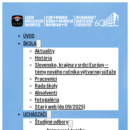
ÚVOD
ŠKOLA
Aktuality
História
Slovensko, krajina v srdci Európy –
témy nového ročníka výtvarnej súťaže
Pracovníci
Rada školy
Absolventi
Fotogaléria
Starý web (do 09/2025)
UCHÁDZAČI
Študijné odbory