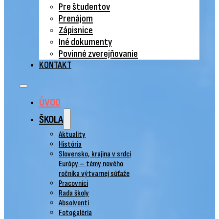
Pre študentov
Prenájom
Zápisnice
Iné dokumenty
Povinné zverejňovanie
KONTAKT
ÚVOD
ŠKOLA
Aktuality
História
Slovensko, krajina v srdci
Európy – témy nového
ročníka výtvarnej súťaže
Pracovníci
Rada školy
Absolventi
Fotogaléria