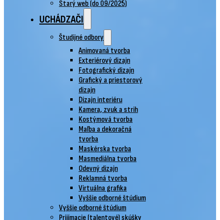
Starý web (do 09/2025)
UCHÁDZAČI
Študijné odbory
Animovaná tvorba
Exteriérový dizajn
Fotografický dizajn
Grafický a priestorový
dizajn
Dizajn interiéru
Kamera, zvuk a strih
Kostýmová tvorba
Maľba a dekoračná
tvorba
Maskérska tvorba
Masmediálna tvorba
Odevný dizajn
Reklamná tvorba
Virtuálna grafika
Vyššie odborné štúdium
Vyššie odborné štúdium
Prijímacie (talentové) skúšky